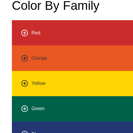
Color By Family
Red
Orange
Yellow
Green