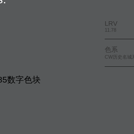
LRV
11.78
色系
CW历史名城
-685数字色块