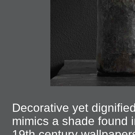
Decorative yet dignifie
mimics a shade found i
19th century wallpaper