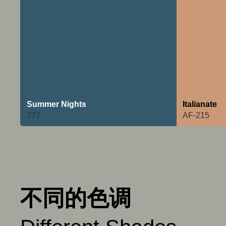
Summer Nights
Italianate
777
AF-215
不同的色调