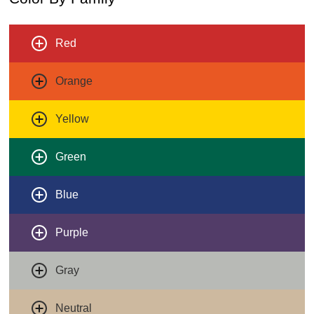
Red
Orange
Yellow
Green
Blue
Purple
Gray
Neutral