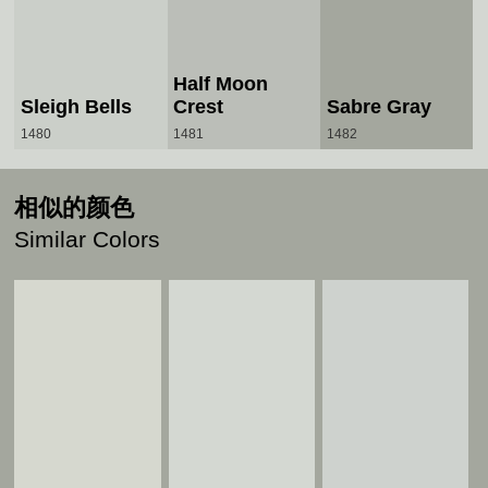
Half Moon
Sleigh Bells
Crest
Sabre Gray
1480
1481
1482
相似的颜色
Similar Colors