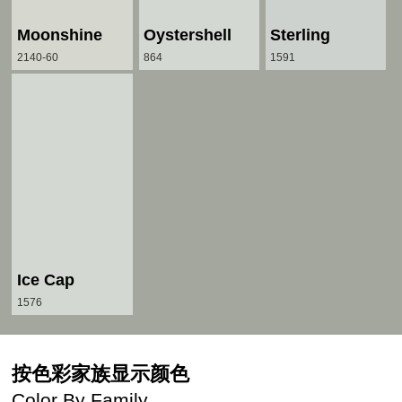
Moonshine
Oystershell
Sterling
2140-60
864
1591
Ice Cap
1576
按色彩家族显示颜色
Color By Family