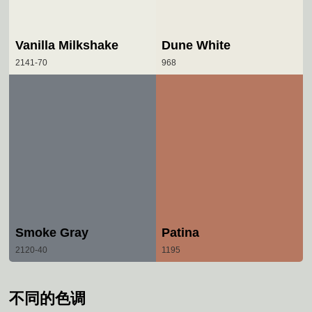
Vanilla Milkshake
Dune White
2141-70
968
Smoke Gray
Patina
2120-40
1195
不同的色调