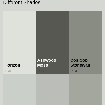
Different Shades
Ashwood
Cos Cob
Horizon
Moss
Stonewall
1478
1484
1483