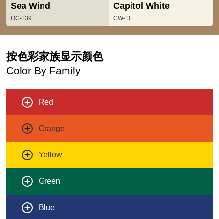
Sea Wind
Capitol White
OC-139
CW-10
按色彩家族显示颜色
Color By Family
Red
Orange
Yellow
Green
Blue