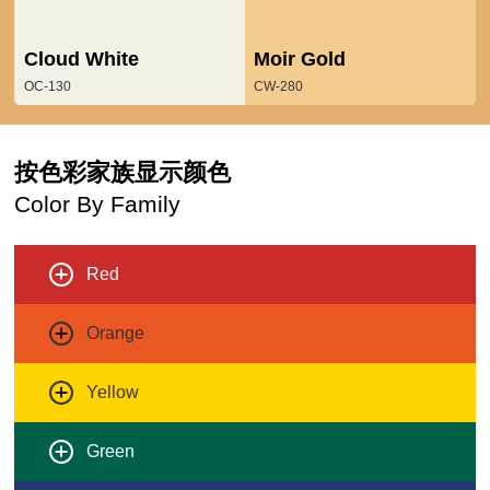
Cloud White
Moir Gold
OC-130
CW-280
按色彩家族显示颜色
Color By Family
Red
Orange
Yellow
Green