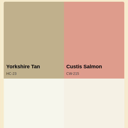
Yorkshire Tan
Custis Salmon
HC-23
CW-215