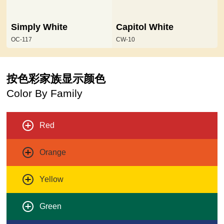
Simply White
Capitol White
OC-117
CW-10
按色彩家族显示颜色
Color By Family
Red
Orange
Yellow
Green