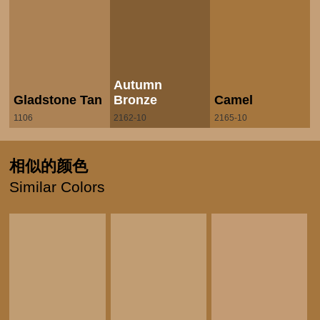
Autumn
Gladstone Tan
Bronze
Camel
1106
2162-10
2165-10
相似的颜色
Similar Colors