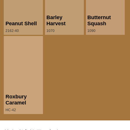
Barley
Butternut
Peanut Shell
Harvest
Squash
2162-40
1070
1090
Roxbury
Caramel
HC-42