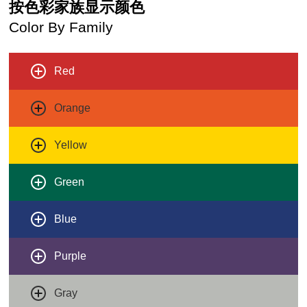
按色彩家族显示颜色
Color By Family
Red
Orange
Yellow
Green
Blue
Purple
Gray