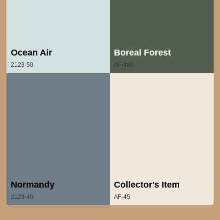
Ocean Air
Boreal Forest
2123-50
AF-480
Normandy
Collector's Item
2129-40
AF-45