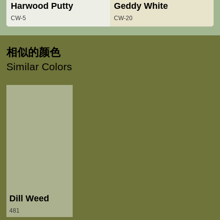
Harwood Putty
Geddy White
CW-5
CW-20
相似的颜色
Similar Colors
Dill Weed
481