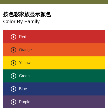
按色彩家族显示颜色
Color By Family
Red
Orange
Yellow
Green
Blue
Purple