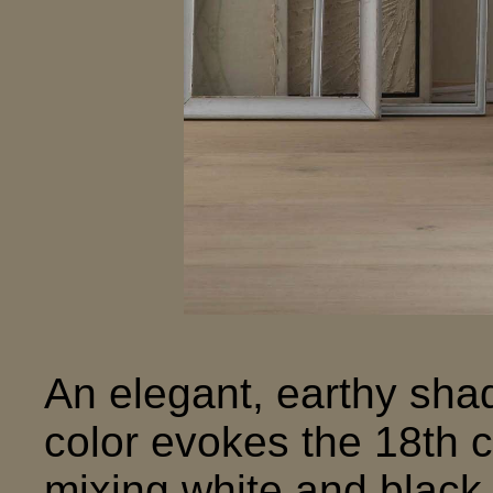
An elegant, earthy shad
color evokes the 18th 
mixing white and black