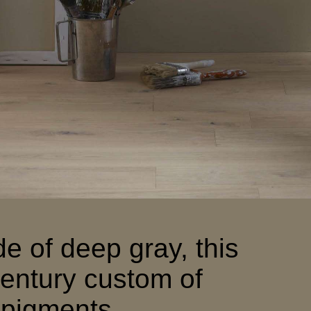
e of deep gray, this
century custom of
 pigments.