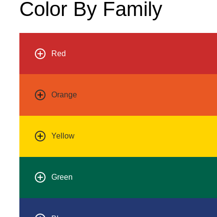
Color By Family
Red
Orange
Yellow
Green