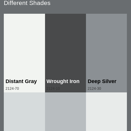
Different Shades
Distant Gray
Wrought Iron
Deep Silver
2124-70
2124-10
2124-30