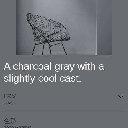
A charcoal gray with a
slightly cool cast.
LRV
16.41
色系