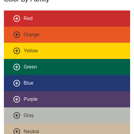
Red
Orange
Yellow
Green
Blue
Purple
Gray
Neutral