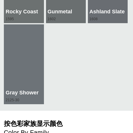
Rocky Coast
Gunmetal
Ashland Slate
1595
1602
1608
Gray Shower
2125-30
按色彩家族显示颜色
Color By Family