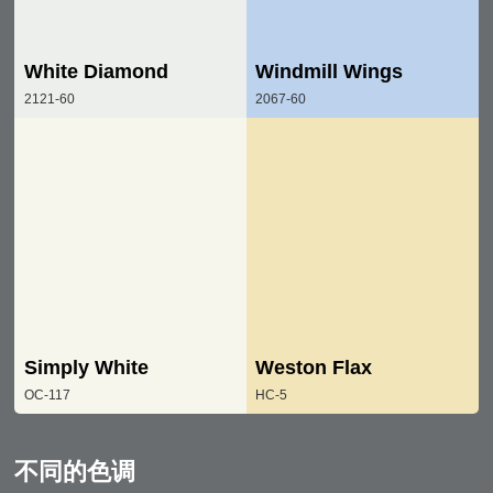
White Diamond
Windmill Wings
2121-60
2067-60
Simply White
Weston Flax
OC-117
HC-5
不同的色调