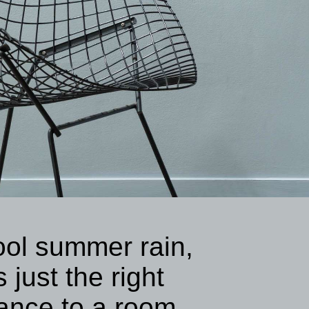
ool summer rain,
 just the right
ance to a room