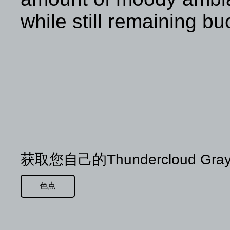
while still remaining bu
获取您自己的Thundercloud Gra
色点