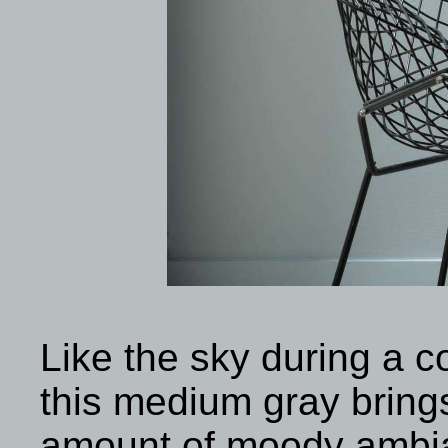
Like the sky during a c
this medium gray brings
amount of moody ambi