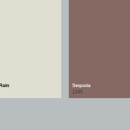
Rain
Sequoia
1245