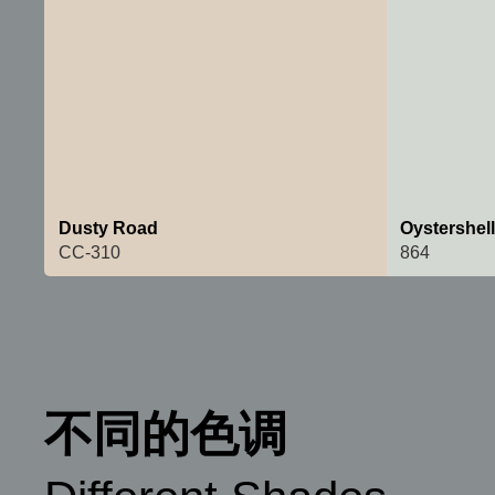
Dusty Road
Oystershel
CC-310
864
不同的色调