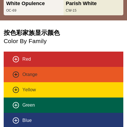
White Opulence
Parish White
OC-69
CW-15
按色彩家族显示颜色
Color By Family
Red
Orange
Yellow
Green
Blue