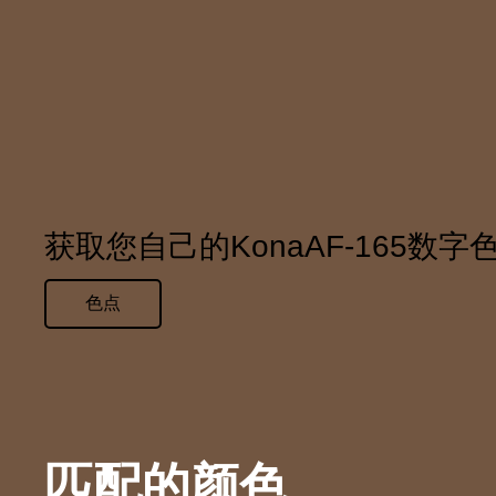
获取您自己的KonaAF-165数字
色点
匹配的颜色