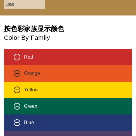
1059
按色彩家族显示颜色
Color By Family
Red
Orange
Yellow
Green
Blue