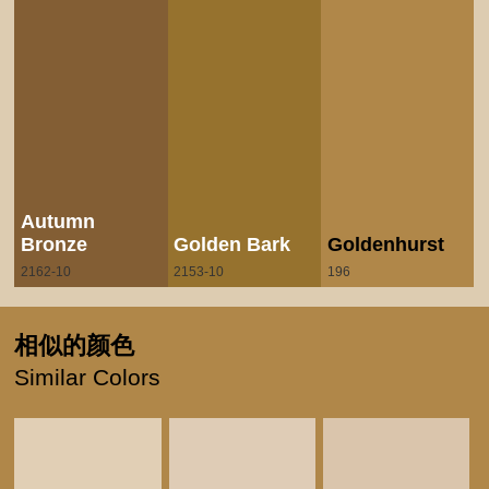
Autumn
Bronze
Golden Bark
Goldenhurst
2162-10
2153-10
196
相似的颜色
Similar Colors