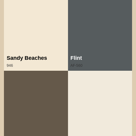
Sandy Beaches
Flint
946
AF-560