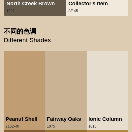
North Creek Brown
Collector's Item
1001
AF-45
不同的色调
Different Shades
Peanut Shell
Fairway Oaks
Ionic Column
2162-40
1075
1016