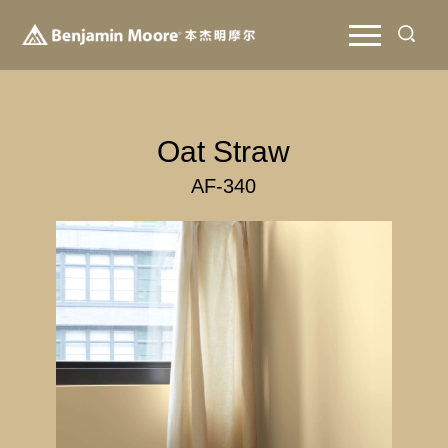
Oat Straw
AF-340