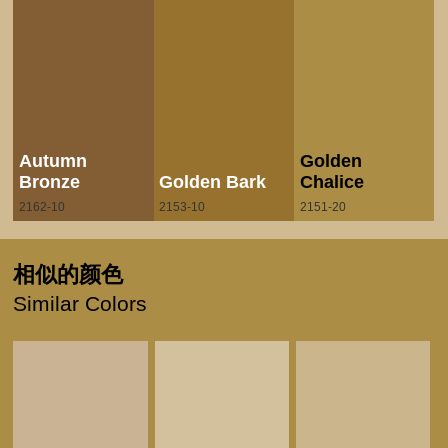
Autumn
Golden
Bronze
Golden Bark
Chalice
2162-10
2153-10
2151-20
相似的颜色
Similar Colors