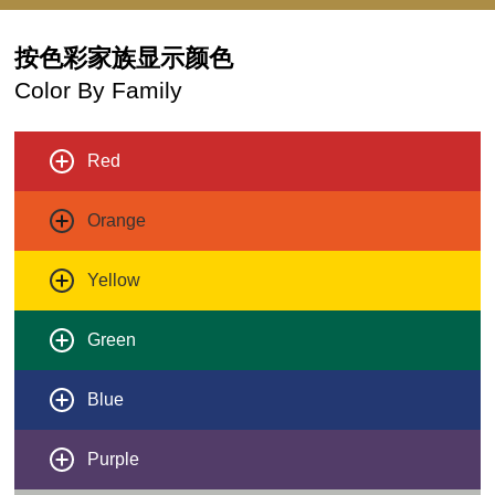
按色彩家族显示颜色
Color By Family
Red
Orange
Yellow
Green
Blue
Purple