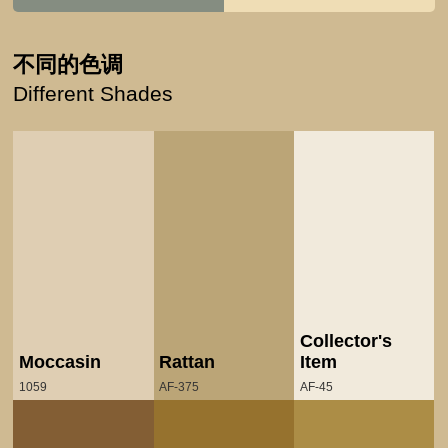
不同的色调
Different Shades
Collector's
Moccasin
Rattan
Item
1059
AF-375
AF-45