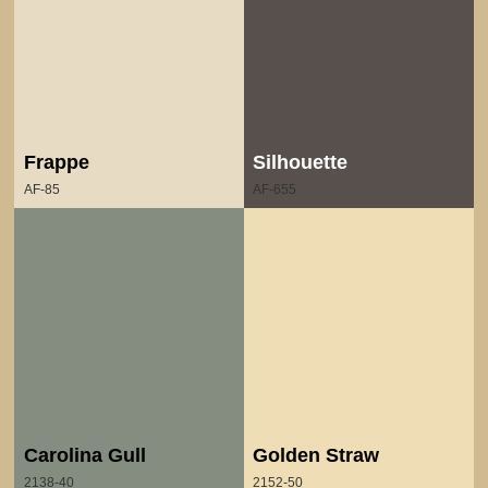
Frappe
Silhouette
AF-85
AF-655
Carolina Gull
Golden Straw
2138-40
2152-50