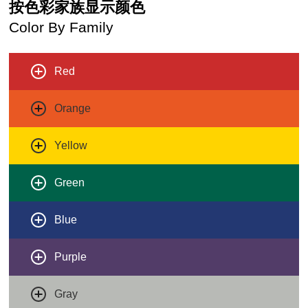
按色彩家族显示颜色
Color By Family
Red
Orange
Yellow
Green
Blue
Purple
Gray