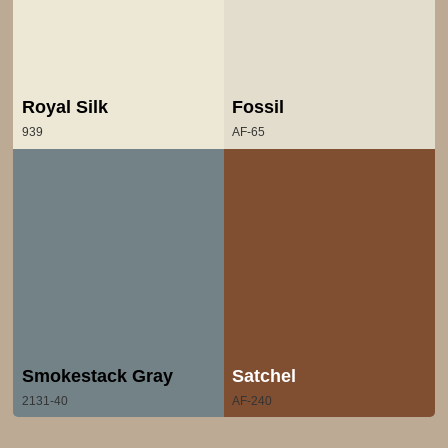
Royal Silk
Fossil
939
AF-65
Smokestack Gray
Satchel
2131-40
AF-240