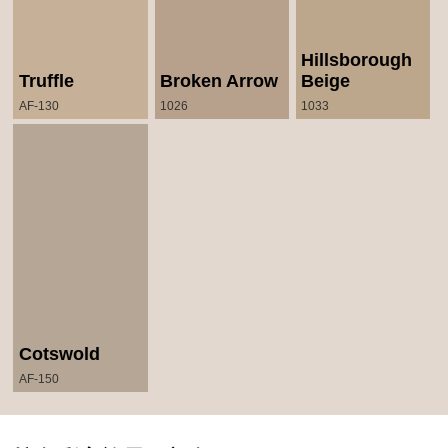
Hillsborough
Truffle
Broken Arrow
Beige
AF-130
1026
1033
Cotswold
AF-150