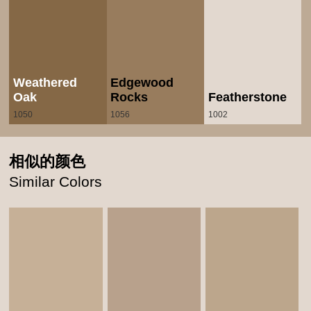
Weathered
Edgewood
Oak
Rocks
Featherstone
1050
1056
1002
相似的颜色
Similar Colors