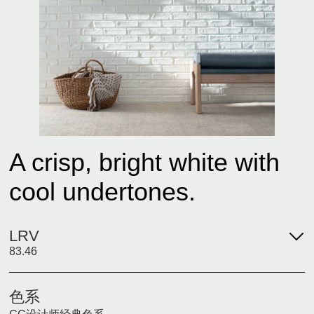
A crisp, bright white with
cool undertones.
LRV
83.46
色系