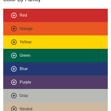
Red
Orange
Yellow
Green
Blue
Purple
Gray
Neutral