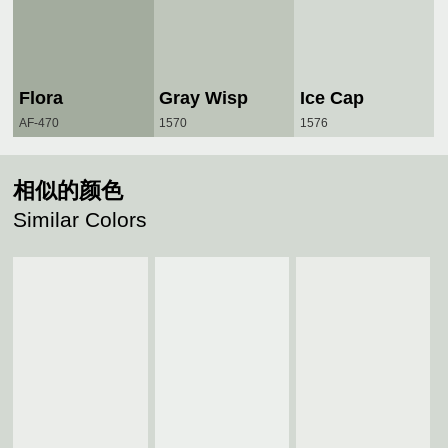
Flora
Gray Wisp
Ice Cap
AF-470
1570
1576
相似的颜色
Similar Colors