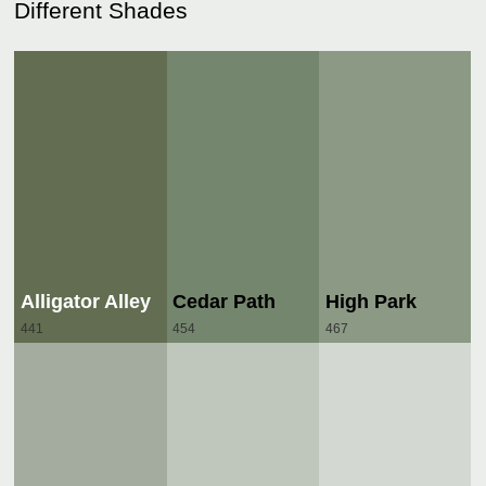
Different Shades
Alligator Alley
Cedar Path
High Park
441
454
467