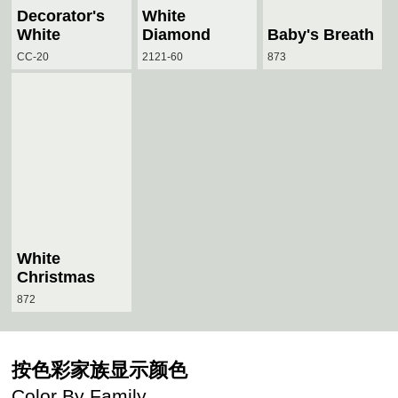
Decorator's
White
White
Diamond
Baby's Breath
CC-20
2121-60
873
White
Christmas
872
按色彩家族显示颜色
Color By Family