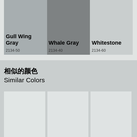
Gull Wing
Gray
Whale Gray
Whitestone
2134-50
2134-40
2134-60
相似的颜色
Similar Colors