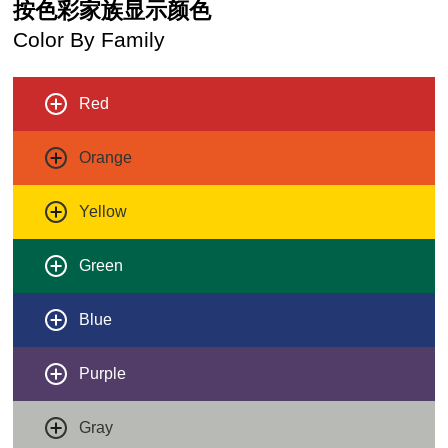
按色彩家族显示颜色
Color By Family
Red
Orange
Yellow
Green
Blue
Purple
Gray