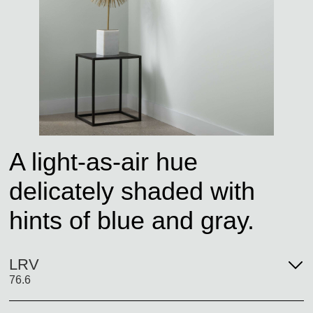
A light-as-air hue
delicately shaded with
hints of blue and gray.
LRV
76.6