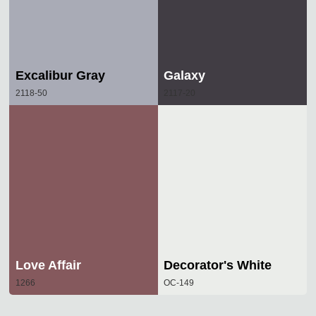
Excalibur Gray
Galaxy
2118-50
2117-20
Love Affair
Decorator's White
1266
OC-149