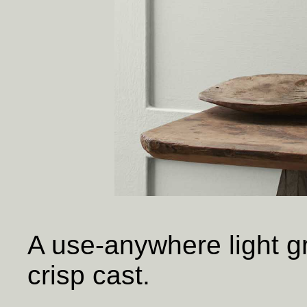
A use-anywhere light gr
crisp cast.