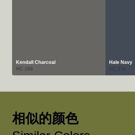
Kendall Charcoal
Hale Navy
HC-166
HC-154
相似的颜色