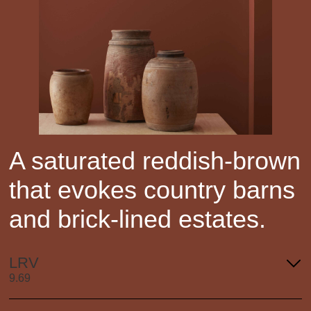
A saturated reddish-brown
that evokes country barns
and brick-lined estates.
LRV
9.69