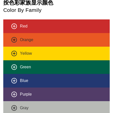
按色彩家族显示颜色
Color By Family
Red
Orange
Yellow
Green
Blue
Purple
Gray