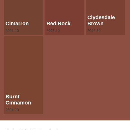
Clydesdale
Cimarron
Red Rock
Brown
2093-10
2005-10
2092-10
Burnt
Cinnamon
2094-10