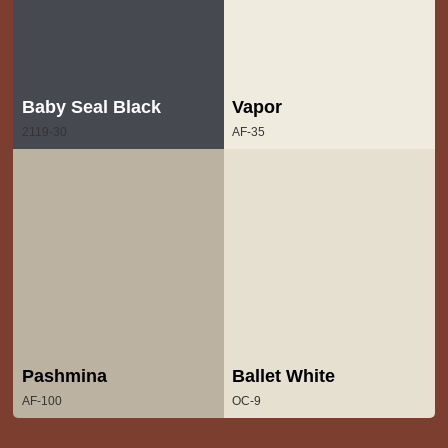
Baby Seal Black
Vapor
2119-30
AF-35
Pashmina
Ballet White
AF-100
OC-9