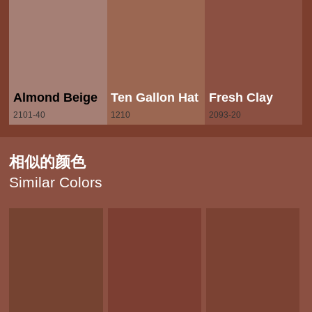
Almond Beige
Ten Gallon Hat
Fresh Clay
2101-40
1210
2093-20
相似的颜色
Similar Colors