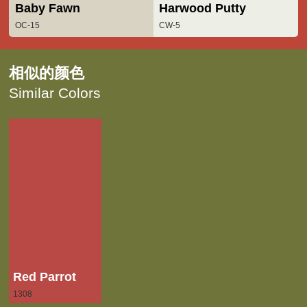
Baby Fawn
Harwood Putty
OC-15
CW-5
相似的颜色
Similar Colors
Red Parrot
1308