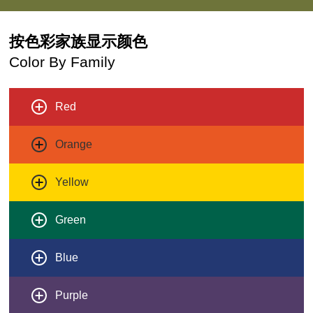
按色彩家族显示颜色
Color By Family
Red
Orange
Yellow
Green
Blue
Purple