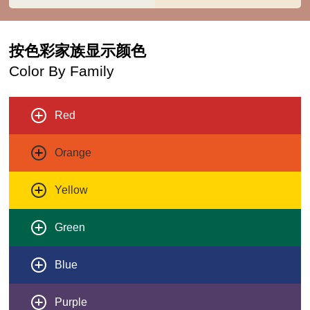
按色彩家族显示颜色
Color By Family
Red
Orange
Yellow
Green
Blue
Purple