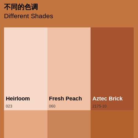
不同的色调
Different Shades
Heirloom
Fresh Peach
Aztec Brick
023
060
2175-10