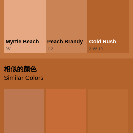
Myrtle Beach
Peach Brandy
Gold Rush
061
112
2166-10
相似的颜色
Similar Colors