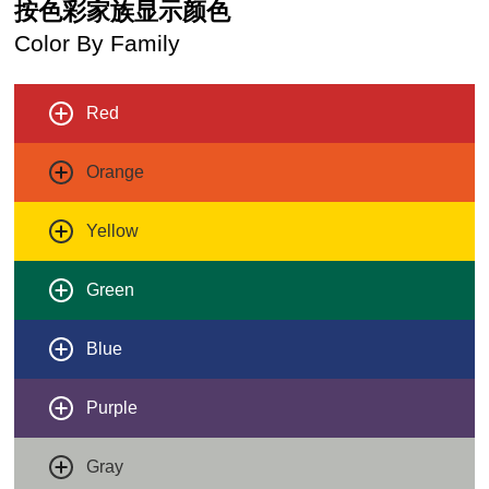
按色彩家族显示颜色
Color By Family
Red
Orange
Yellow
Green
Blue
Purple
Gray