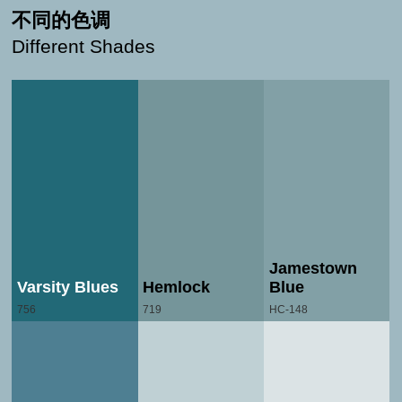
不同的色调
Different Shades
Jamestown
Varsity Blues
Hemlock
Blue
756
719
HC-148