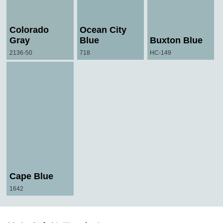
Colorado
Ocean City
Gray
Blue
Buxton Blue
2136-50
718
HC-149
Cape Blue
1642