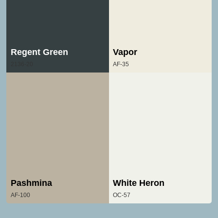
Regent Green
Vapor
2136-20
AF-35
Pashmina
White Heron
AF-100
OC-57