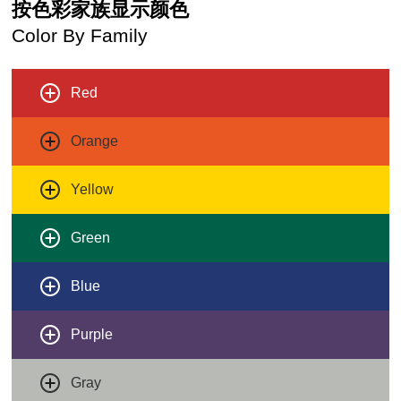
按色彩家族显示颜色
Color By Family
Red
Orange
Yellow
Green
Blue
Purple
Gray