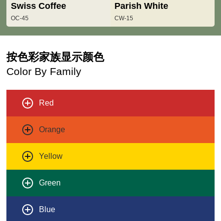
Swiss Coffee
Parish White
OC-45
CW-15
按色彩家族显示颜色
Color By Family
Red
Orange
Yellow
Green
Blue