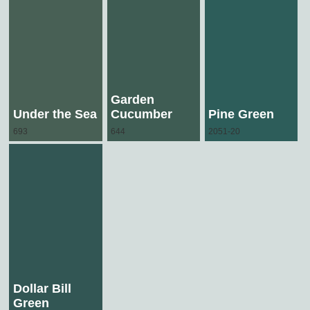
Garden
Under the Sea
Cucumber
Pine Green
693
644
2051-20
Dollar Bill
Green