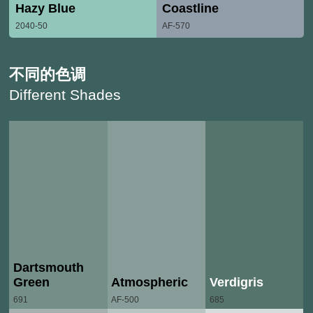
Hazy Blue
Coastline
2040-50
AF-570
不同的色调
Different Shades
Dartsmouth
Green
Atmospheric
Verdigris
691
AF-500
685