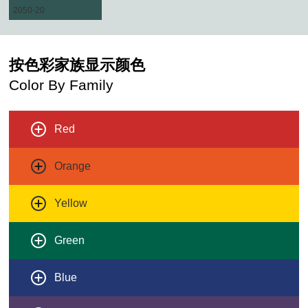
2050-20
按色彩家族显示颜色
Color By Family
Red
Orange
Yellow
Green
Blue