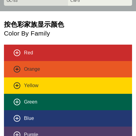
OC-53
CW-5
按色彩家族显示颜色
Color By Family
Red
Orange
Yellow
Green
Blue
Purple