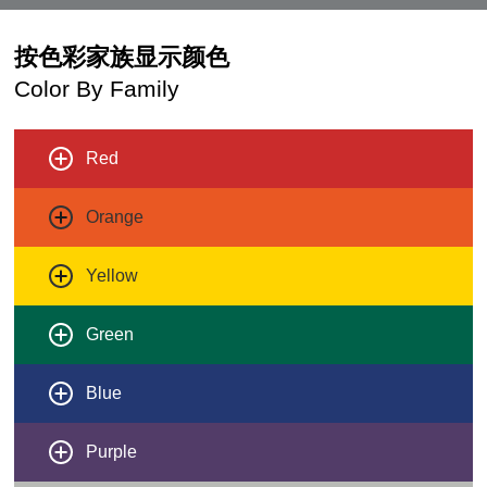
按色彩家族显示颜色
Color By Family
Red
Orange
Yellow
Green
Blue
Purple