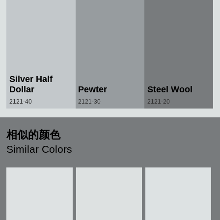
Silver Half
Dollar
Pewter
Steel Wool
2121-40
2121-30
2121-20
相似的颜色
Similar Colors