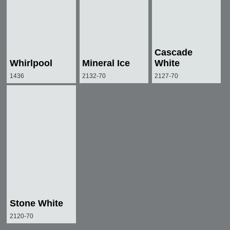
Cascade
Whirlpool
Mineral Ice
White
1436
2132-70
2127-70
Stone White
2120-70