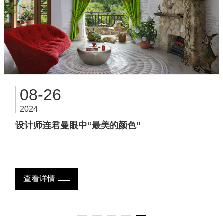
12-23
2024
《流行色对比：潘通与本杰明摩尔》
10-29
08-26
02-08
10-21
2024
2024
2025
2024
解读2025流行色和谐搭配的奥秘
设计师连君曼眼中“最美的颜色”
查看详情
“有红才是年”
《2025流行色运用指南》
查看详情
查看详情
查看详情
查看详情