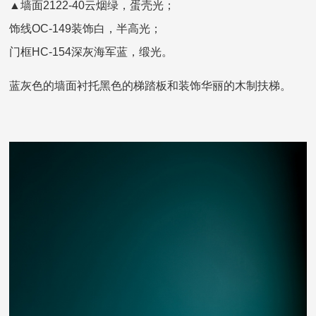
▲墙面2122-40云烟绿，蛋壳光；
饰线OC-149装饰白，半高光；
门框HC-154深灰海军蓝，缎光。
蓝灰色的墙面衬托黑色的梯踏板和装饰华丽的木制扶梯。