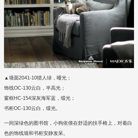
▲墙面2041-10猎人绿，哑光；
饰线OC-130云白，半高光；
窗框HC-154深灰海军蓝，缎光；
书柜OC-130云白，缎光。
一间深绿色的图书馆，小狗依偎在舒适的扶手椅上，对着白
色的饰线墙和书柜安静发呆。