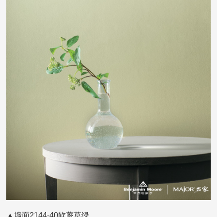
▲墙面2144-40软蕨草绿