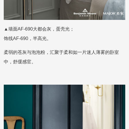
▲墙面AF-690大都会灰，蛋壳光；
饰线AF-690，半高光。
柔弱的苍灰与泡泡粉，汇聚于柔和如一片迷人薄雾的卧室
中，舒缓感官。