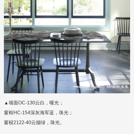
▲墙面OC-130云白，哑光；
窗框HC-154深灰海军蓝，珠光；
窗棂2122-40云烟绿，珠光。