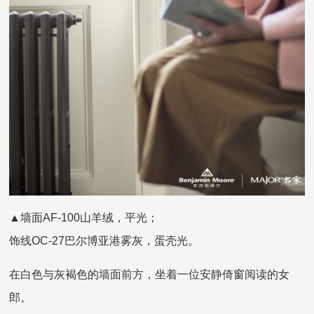
▲墙面AF-100山羊绒，平光；
饰线OC-27巴尔博亚港雾灰，蛋壳光。
在白色与灰褐色的墙面前方，坐着一位安静倚窗阅读的女
郎。